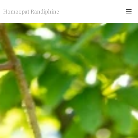
Homøopat Randiphine