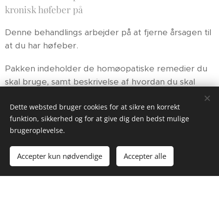
kronisk høfeber på
Denne behandlings arbejder på at fjerne årsagen til
at du har høfeber.
Pakken indeholder de homøopatiske remedier du
skal bruge, samt beskrivelse af hvordan du skal
tage dem. Der er ingen personlig konsultation i
Dette websted bruger cookies for at sikre en korrekt
denne pakke.
funktion, sikkerhed og for at give dig den bedst mulige
Den homøopatiske behandling er kemifri og
brugeroplevelse.
naturlig, helt uden bivirkninger.
Accepter kun nødvendige
Accepter alle
Behandlingen fjerner roden til at du har høfeber.
Ved at få behandlet din årsag til høfeberen,
reducerer du kraftigt din risiko for at høfeberen
vender tilbage til næste forår. For de fleste er det